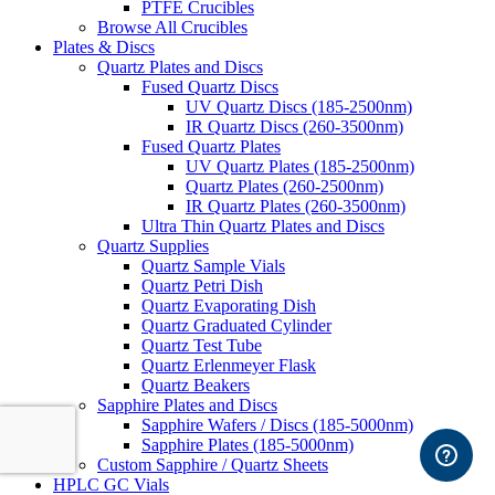
PTFE Crucibles
Browse All Crucibles
Plates & Discs
Quartz Plates and Discs
Fused Quartz Discs
UV Quartz Discs (185-2500nm)
IR Quartz Discs (260-3500nm)
Fused Quartz Plates
UV Quartz Plates (185-2500nm)
Quartz Plates (260-2500nm)
IR Quartz Plates (260-3500nm)
Ultra Thin Quartz Plates and Discs
Quartz Supplies
Quartz Sample Vials
Quartz Petri Dish
Quartz Evaporating Dish
Quartz Graduated Cylinder
Quartz Test Tube
Quartz Erlenmeyer Flask
Quartz Beakers
Sapphire Plates and Discs
Sapphire Wafers / Discs (185-5000nm)
Sapphire Plates (185-5000nm)
Custom Sapphire / Quartz Sheets
HPLC GC Vials