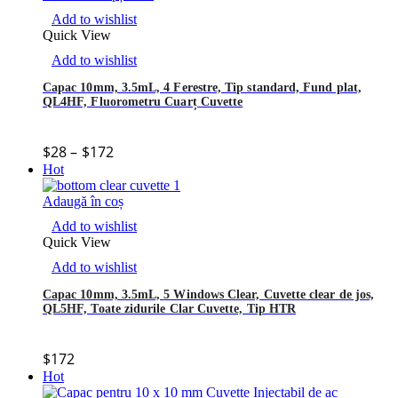
Add to wishlist
Quick View
Add to wishlist
Capac 10mm, 3.5mL, 4 Ferestre, Tip standard, Fund plat,
QL4HF, Fluorometru Cuarț Cuvette
$
28
–
$
172
Hot
Adaugă în coș
Add to wishlist
Quick View
Add to wishlist
Capac 10mm, 3.5mL, 5 Windows Clear, Cuvette clear de jos,
QL5HF, Toate zidurile Clar Cuvette, Tip HTR
$
172
Hot