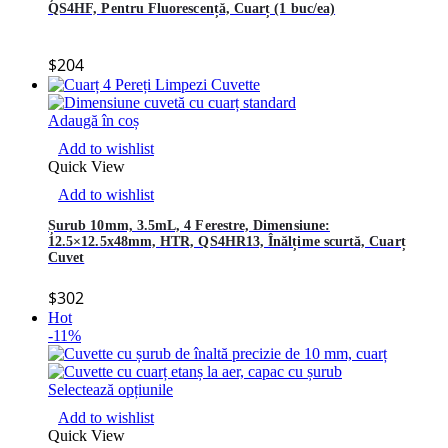
QS4HF, Pentru Fluorescență, Cuarț (1 buc/ea)
$
204
Adaugă în coș
Add to wishlist
Quick View
Add to wishlist
Șurub 10mm, 3.5mL, 4 Ferestre, Dimensiune:
12.5×12.5x48mm, HTR, QS4HR13, Înălțime scurtă, Cuarț
Cuvet
$
302
Hot
-11%
Selectează opțiunile
Add to wishlist
Quick View