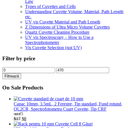
Law
Types of Cuvettes and Cells
Understanding Cuvette Volume, Material, Path Length
etc.
UV vis Cuvette Material and Path Length
Z Dimensions of Ultra Micro Volume Cuvettes
Quartz Cuvette Cleaning Procedure
UV vis Spectroscopy – How to Use a
Spectrophotometer
Vis Cuvette Selection (not UV)
Filter by price
Filtrează
On Sale Products
Capac 10mm, 3.5mL, 2 Ferestre, Tip standard, Fund rotund,
QL2CR, Spectrofotometru Cuarț Cuvette, Tip CRF
out of 5
$
17
$
8