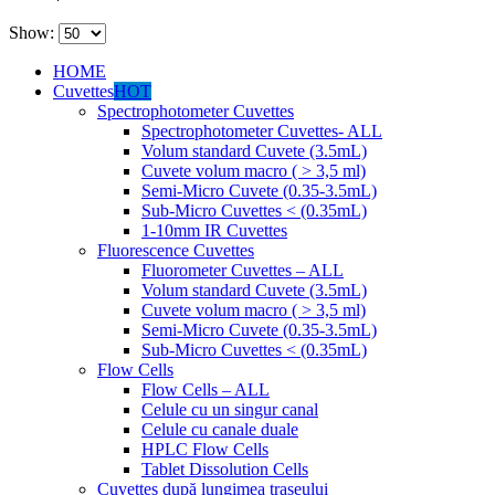
Show:
HOME
Cuvettes
HOT
Spectrophotometer Cuvettes
Spectrophotometer Cuvettes- ALL
Volum standard Cuvete (3.5mL)
Cuvete volum macro ( > 3,5 ml)
Semi-Micro Cuvete (0.35-3.5mL)
Sub-Micro Cuvettes < (0.35mL)
1-10mm IR Cuvettes
Fluorescence Cuvettes
Fluorometer Cuvettes – ALL
Volum standard Cuvete (3.5mL)
Cuvete volum macro ( > 3,5 ml)
Semi-Micro Cuvete (0.35-3.5mL)
Sub-Micro Cuvettes < (0.35mL)
Flow Cells
Flow Cells – ALL
Celule cu un singur canal
Celule cu canale duale
HPLC Flow Cells
Tablet Dissolution Cells
Cuvettes după lungimea traseului