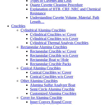
Types of Cuvettes and Cells
Quartz Cuvette Cleaning Procedure
Explanation of HTR, CRF, NRC and Chemical
Resistance
Understanding Cuvette Volume, Material, Path
Length…
Crucibles
Cylindrical Alumina Crucibles
Cylindrical Crucibles w/ Cover
Cylindrical Crucibles w/o Cover
Cylindrical Thermal Analysis Crucibles
Rectangular Alumina Crucibles
Rectangular Crucible w/ Cover
Rectangular Crucible w/o Cover
Rectangular Boat w/ Hole
Rectangular Crucible Packs
Conical Alumina Crucibles
Conical Crucibles w/ Cover
Conical Crucibles w/o Cover
Other Alumina Crucibles
Alumina Sulfur Analyzer Boat
Semi Circle Alumina Crucible
Customized Alumina Crucibles
Cover for Alumina Crucible
Inner Convex Round Cover