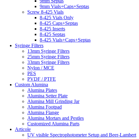
9mm Septas
9mm Vials+Caps+Septas
Screw 8-425 Vials
8-425 Vials Only
8-425 Caps+Septas
8-425 Inserts
8-425 Septas
8-425 Vials+Caps+Septas
Syringe Filters
13mm Syringe Filters
25mm Syringe Filters
33mm Syringe Filters
Nylon / MCE
PES
PVDF / PTFE
Custom Alumina
Alumina Plates
Alumina Setter Plate
Alumina Mill Grinding Jar
Alumina Footpad
Alumina Flange
Alumina Mortars and Pestles
Customized Alumina Parts
Articole
UV visible Spectrophotometer Setup and Beer-Lambert