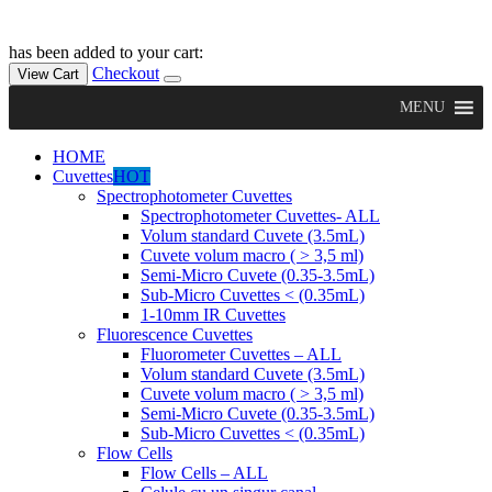
has been added to your cart:
Checkout
View Cart
MENU
HOME
Cuvettes
HOT
Spectrophotometer Cuvettes
Spectrophotometer Cuvettes- ALL
Volum standard Cuvete (3.5mL)
Cuvete volum macro ( > 3,5 ml)
Semi-Micro Cuvete (0.35-3.5mL)
Sub-Micro Cuvettes < (0.35mL)
1-10mm IR Cuvettes
Fluorescence Cuvettes
Fluorometer Cuvettes – ALL
Volum standard Cuvete (3.5mL)
Cuvete volum macro ( > 3,5 ml)
Semi-Micro Cuvete (0.35-3.5mL)
Sub-Micro Cuvettes < (0.35mL)
Flow Cells
Flow Cells – ALL