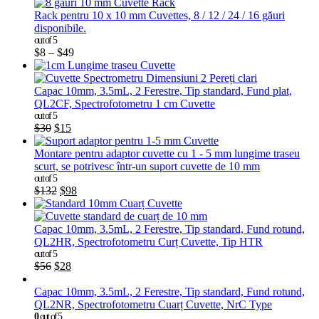
Rack pentru 10 x 10 mm Cuvettes, 8 / 12 / 24 / 16 găuri
disponibile.
out of 5
$
8
–
$
49
Capac 10mm, 3.5mL, 2 Ferestre, Tip standard, Fund plat,
QL2CF, Spectrofotometru 1 cm Cuvette
out of 5
$
30
$
15
Montare pentru adaptor cuvette cu 1 - 5 mm lungime traseu
scurt, se potrivesc într-un suport cuvette de 10 mm
out of 5
$
132
$
98
Capac 10mm, 3.5mL, 2 Ferestre, Tip standard, Fund rotund,
QL2HR, Spectrofotometru Curț Cuvette, Tip HTR
out of 5
$
56
$
28
Capac 10mm, 3.5mL, 2 Ferestre, Tip standard, Fund rotund,
QL2NR, Spectrofotometru Cuarț Cuvette, NrC Type
0
out of 5