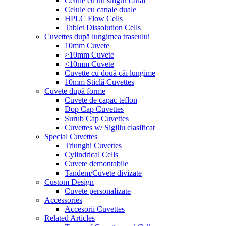
Celule cu un singur canal
Celule cu canale duale
HPLC Flow Cells
Tablet Dissolution Cells
Cuvettes după lungimea traseului
10mm Cuvete
>10mm Cuvete
<10mm Cuvete
Cuvette cu două căi lungime
10mm Sticlă Cuvettes
Cuvete după forme
Cuvete de capac teflon
Dop Cap Cuvettes
Șurub Cap Cuvettes
Cuvettes w/ Sigiliu clasificat
Special Cuvettes
Triunghi Cuvettes
Cylindrical Cells
Cuvete demontabile
Tandem/Cuvete divizate
Custom Design
Cuvete personalizate
Accessories
Accesorii Cuvettes
Related Articles