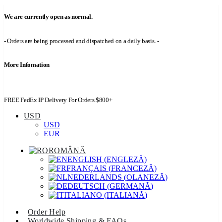
We are currently open as normal.
- Orders are being processed and dispatched on a daily basis. -
More Infomation
FREE FedEx IP Delivery For Orders $800+
USD
USD
EUR
ROMÂNĂ
ENGLISH
(
ENGLEZĂ
)
FRANÇAIS
(
FRANCEZĂ
)
NEDERLANDS
(
OLANEZĂ
)
DEUTSCH
(
GERMANĂ
)
ITALIANO
(
ITALIANĂ
)
Order Help
Worldwide Shipping & FAQs