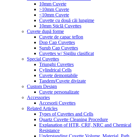
10mm Cuvete
>10mm Cuvete
<10mm Cuvete
Cuvette cu două căi lungime
10mm Sticlă Cuvettes
Cuvete după forme
Cuvete de capac teflon
Dop Cap Cuvettes
Șurub Cap Cuvettes
Cuvettes w/ Sigiliu clasificat
Special Cuvettes
Triunghi Cuvettes
Cylindrical Cells
Cuvete demontabile
Tandem/Cuvete divizate
Custom Design
Cuvete personalizate
Accessories
Accesorii Cuvettes
Related Articles
Types of Cuvettes and Cells
Quartz Cuvette Cleaning Procedure
Explanation of HTR, CRF, NRC and Chemical
Resistance
Understanding Cuvette Volume, Material, Path