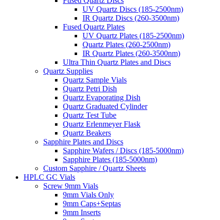
Fused Quartz Discs
UV Quartz Discs (185-2500nm)
IR Quartz Discs (260-3500nm)
Fused Quartz Plates
UV Quartz Plates (185-2500nm)
Quartz Plates (260-2500nm)
IR Quartz Plates (260-3500nm)
Ultra Thin Quartz Plates and Discs
Quartz Supplies
Quartz Sample Vials
Quartz Petri Dish
Quartz Evaporating Dish
Quartz Graduated Cylinder
Quartz Test Tube
Quartz Erlenmeyer Flask
Quartz Beakers
Sapphire Plates and Discs
Sapphire Wafers / Discs (185-5000nm)
Sapphire Plates (185-5000nm)
Custom Sapphire / Quartz Sheets
HPLC GC Vials
Screw 9mm Vials
9mm Vials Only
9mm Caps+Septas
9mm Inserts