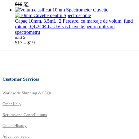
$
10
$
5
Capac 10mm, 3.5mL, 2 Ferestre, cu marcaje de volum, fund
rotund, QL2CR-L, UV vis Cuvette pentru utilizare
spectrometru
out of 5
$
17
–
$
19
Customer Services
Worldwide Shipping & FAQs
Order Help
Returns and Cancellations
Orders History
Advanced Search