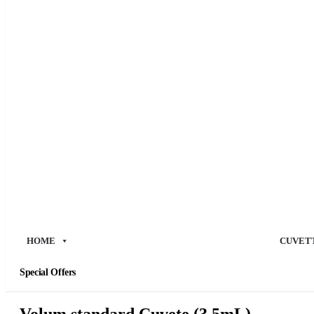
HOME
CUVET
Special Offers
Volum standard Cuvete (3.5mL)