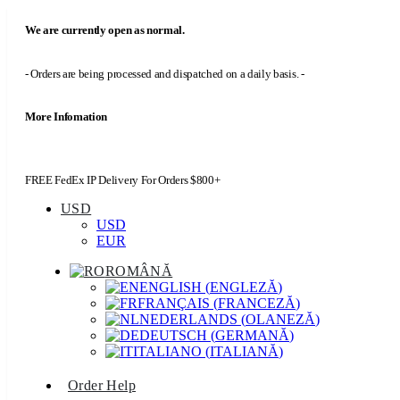
We are currently open as normal.
- Orders are being processed and dispatched on a daily basis. -
More Infomation
FREE FedEx IP Delivery For Orders $800+
USD
USD
EUR
ROMÂNĂ
ENGLISH
(
ENGLEZĂ
)
FRANÇAIS
(
FRANCEZĂ
)
NEDERLANDS
(
OLANEZĂ
)
DEUTSCH
(
GERMANĂ
)
ITALIANO
(
ITALIANĂ
)
Order Help