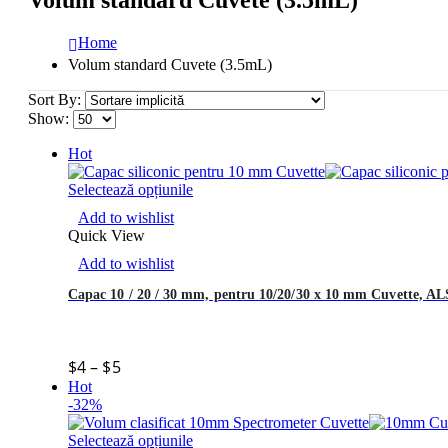
Home
Volum standard Cuvete (3.5mL)
Sort By:
Show:
Hot
Selectează opțiunile
Add to wishlist
Quick View
Add to wishlist
Capac 10 / 20 / 30 mm, pentru 10/20/30 x 10 mm Cuvette, ALS
$
4
–
$
5
Hot
-32%
Selectează opțiunile