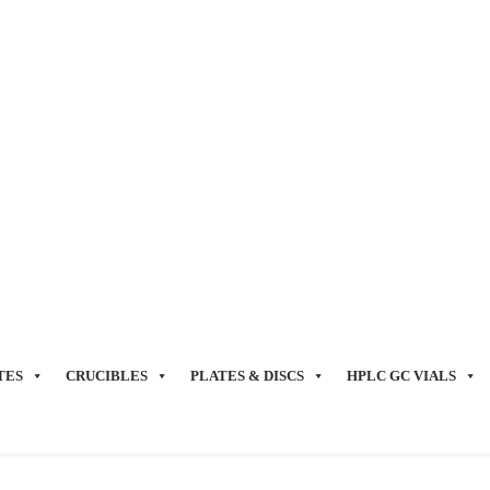
TES
CRUCIBLES
PLATES & DISCS
HPLC GC VIALS