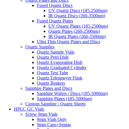
Quartz Plates and Discs
Fused Quartz Discs
UV Quartz Discs (185-2500nm)
IR Quartz Discs (260-3500nm)
Fused Quartz Plates
UV Quartz Plates (185-2500nm)
Quartz Plates (260-2500nm)
IR Quartz Plates (260-3500nm)
Ultra Thin Quartz Plates and Discs
Quartz Supplies
Quartz Sample Vials
Quartz Petri Dish
Quartz Evaporating Dish
Quartz Graduated Cylinder
Quartz Test Tube
Quartz Erlenmeyer Flask
Quartz Beakers
Sapphire Plates and Discs
Sapphire Wafers / Discs (185-5000nm)
Sapphire Plates (185-5000nm)
Custom Sapphire / Quartz Sheets
HPLC GC Vials
Screw 9mm Vials
9mm Vials Only
9mm Caps+Septas