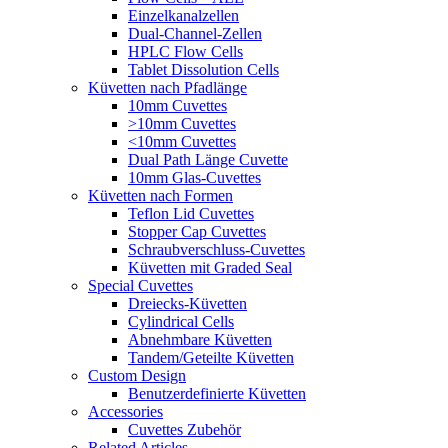
Einzelkanalzellen
Dual-Channel-Zellen
HPLC Flow Cells
Tablet Dissolution Cells
Küvetten nach Pfadlänge
10mm Cuvettes
>10mm Cuvettes
<10mm Cuvettes
Dual Path Länge Cuvette
10mm Glas-Cuvettes
Küvetten nach Formen
Teflon Lid Cuvettes
Stopper Cap Cuvettes
Schraubverschluss-Cuvettes
Küvetten mit Graded Seal
Special Cuvettes
Dreiecks-Küvetten
Cylindrical Cells
Abnehmbare Küvetten
Tandem/Geteilte Küvetten
Custom Design
Benutzerdefinierte Küvetten
Accessories
Cuvettes Zubehör
Related Articles