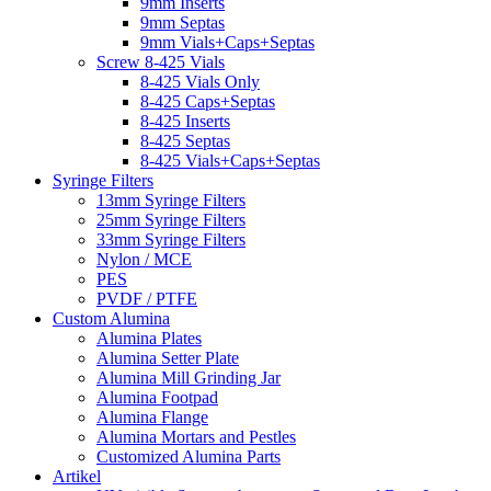
9mm Inserts
9mm Septas
9mm Vials+Caps+Septas
Screw 8-425 Vials
8-425 Vials Only
8-425 Caps+Septas
8-425 Inserts
8-425 Septas
8-425 Vials+Caps+Septas
Syringe Filters
13mm Syringe Filters
25mm Syringe Filters
33mm Syringe Filters
Nylon / MCE
PES
PVDF / PTFE
Custom Alumina
Alumina Plates
Alumina Setter Plate
Alumina Mill Grinding Jar
Alumina Footpad
Alumina Flange
Alumina Mortars and Pestles
Customized Alumina Parts
Artikel