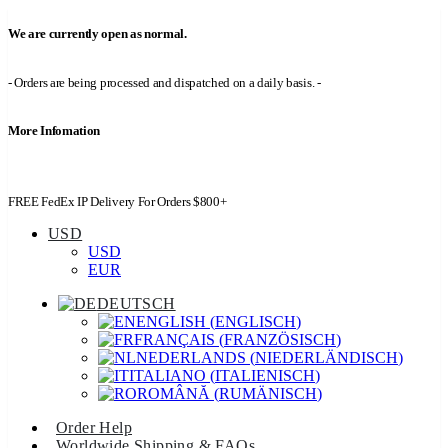
We are currently open as normal.
- Orders are being processed and dispatched on a daily basis. -
More Infomation
FREE FedEx IP Delivery For Orders $800+
USD
USD
EUR
DEUTSCH
ENGLISH
(
ENGLISCH
)
FRANÇAIS
(
FRANZÖSISCH
)
NEDERLANDS
(
NIEDERLÄNDISCH
)
ITALIANO
(
ITALIENISCH
)
ROMÂNĂ
(
RUMÄNISCH
)
Order Help
Worldwide Shipping & FAQs