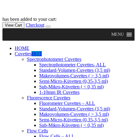
has been added to your cart:
Checkout
View Cart
MENU
HOME
Cuvettes
HOT
Spectrophotometer Cuvettes
Spectrophotometer Cuvettes- ALL
Standard-Volumen-Cuvettes (3,5 ml)
Makrovolumen-Cuvettes ( > 3,5 ml)
Semi-Micro-Küvetten (0,35-3,5 ml)
Sub-Mikro-Küvetten ( < 0,35 ml)
1-10mm IR Cuvettes
Fluorescence Cuvettes
Fluorometer Cuvettes – ALL
Standard-Volumen-Cuvettes (3,5 ml)
Makrovolumen-Cuvettes ( > 3,5 ml)
Semi-Micro-Küvetten (0,35-3,5 ml)
Sub-Mikro-Küvetten ( < 0,35 ml)
Flow Cells
Flow Cells – ALL