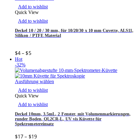
Add to wishlist
Quick View
Add to wishlist
Deckel 10 / 20 / 30 mm, für 10/20/30 x 10 mm Cuvette, ALS11,
Silikon / PTFE Material
$
4
–
$
5
Hot
-32%
Ausführung wählen
Add to wishlist
Quick View
Add to wishlist
Deckel 10mm, 3.5mL, 2 Fenster, mit Volumenmarkierungen,
runder Boden, QL2CR-L, UV vis Küvette für
Spektrometereinsatz
$
17
–
$
19