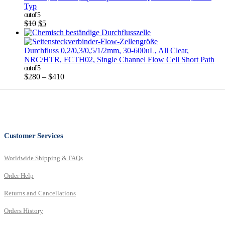
Typ
out of 5
$
10
$
5
Durchfluss 0,2/0,3/0,5/1/2mm, 30-600uL, All Clear,
NRC/HTR, FCTH02, Single Channel Flow Cell Short Path
out of 5
$
280
–
$
410
Customer Services
Worldwide Shipping & FAQs
Order Help
Returns and Cancellations
Orders History