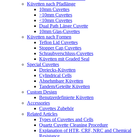
Küvetten nach Pfadlänge
10mm Cuvettes
>10mm Cuvettes
<10mm Cuvettes
Dual Path Länge Cuvette
10mm Glas-Cuvettes
Küvetten nach Formen
Teflon Lid Cuvettes
Stopper Cap Cuvettes
Schraubverschluss-Cuvettes
Küvetten mit Graded Seal
Special Cuvettes
Dreiecks-Küvetten
Cylindrical Cells
Abnehmbare Küvetten
Tandem/Geteilte Küvetten
Custom Design
Benutzerdefinierte Küvetten
Accessories
Cuvettes Zubehör
Related Articles
Types of Cuvettes and Cells
Quartz Cuvette Cleaning Procedure
Explanation of HTR, CRF, NRC and Chemical
Resistance