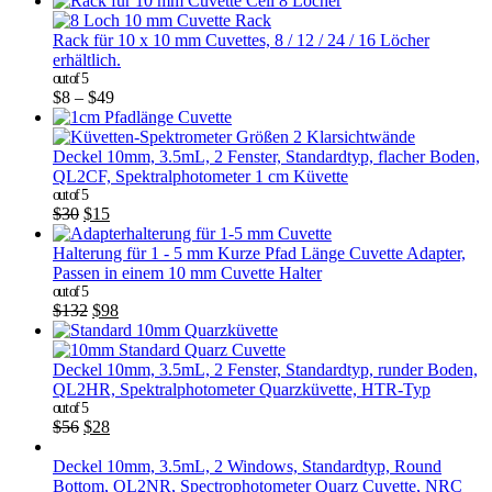
Rack für 10 x 10 mm Cuvettes, 8 / 12 / 24 / 16 Löcher
erhältlich.
out of 5
$
8
–
$
49
Deckel 10mm, 3.5mL, 2 Fenster, Standardtyp, flacher Boden,
QL2CF, Spektralphotometer 1 cm Küvette
out of 5
$
30
$
15
Halterung für 1 - 5 mm Kurze Pfad Länge Cuvette Adapter,
Passen in einem 10 mm Cuvette Halter
out of 5
$
132
$
98
Deckel 10mm, 3.5mL, 2 Fenster, Standardtyp, runder Boden,
QL2HR, Spektralphotometer Quarzküvette, HTR-Typ
out of 5
$
56
$
28
Deckel 10mm, 3.5mL, 2 Windows, Standardtyp, Round
Bottom, QL2NR, Spectrophotometer Quarz Cuvette, NRC