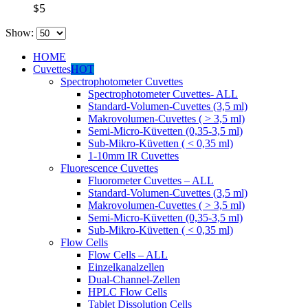
$
5
Show:
HOME
Cuvettes
HOT
Spectrophotometer Cuvettes
Spectrophotometer Cuvettes- ALL
Standard-Volumen-Cuvettes (3,5 ml)
Makrovolumen-Cuvettes ( > 3,5 ml)
Semi-Micro-Küvetten (0,35-3,5 ml)
Sub-Mikro-Küvetten ( < 0,35 ml)
1-10mm IR Cuvettes
Fluorescence Cuvettes
Fluorometer Cuvettes – ALL
Standard-Volumen-Cuvettes (3,5 ml)
Makrovolumen-Cuvettes ( > 3,5 ml)
Semi-Micro-Küvetten (0,35-3,5 ml)
Sub-Mikro-Küvetten ( < 0,35 ml)
Flow Cells
Flow Cells – ALL
Einzelkanalzellen
Dual-Channel-Zellen
HPLC Flow Cells
Tablet Dissolution Cells