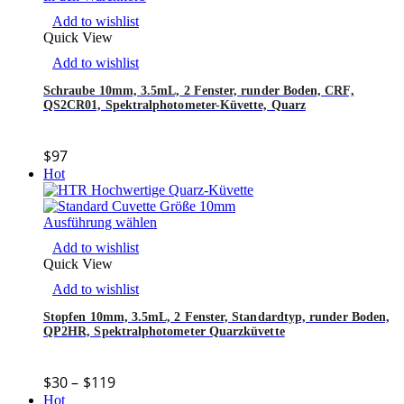
Add to wishlist
Quick View
Add to wishlist
Schraube 10mm, 3.5mL, 2 Fenster, runder Boden, CRF,
QS2CR01, Spektralphotometer-Küvette, Quarz
$
97
Hot
Ausführung wählen
Add to wishlist
Quick View
Add to wishlist
Stopfen 10mm, 3.5mL, 2 Fenster, Standardtyp, runder Boden,
QP2HR, Spektralphotometer Quarzküvette
$
30
–
$
119
Hot