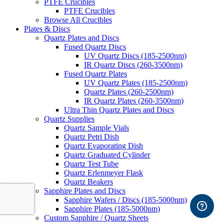
PTFE Crucibles
PTFE Crucibles
Browse All Crucibles
Plates & Discs
Quartz Plates and Discs
Fused Quartz Discs
UV Quartz Discs (185-2500nm)
IR Quartz Discs (260-3500nm)
Fused Quartz Plates
UV Quartz Plates (185-2500nm)
Quartz Plates (260-2500nm)
IR Quartz Plates (260-3500nm)
Ultra Thin Quartz Plates and Discs
Quartz Supplies
Quartz Sample Vials
Quartz Petri Dish
Quartz Evaporating Dish
Quartz Graduated Cylinder
Quartz Test Tube
Quartz Erlenmeyer Flask
Quartz Beakers
Sapphire Plates and Discs
Sapphire Wafers / Discs (185-5000nm)
Sapphire Plates (185-5000nm)
Custom Sapphire / Quartz Sheets