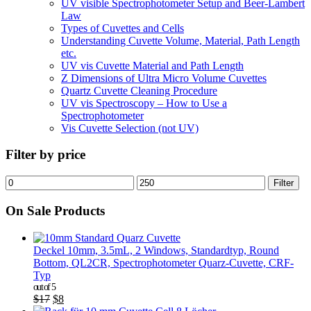
UV visible Spectrophotometer Setup and Beer-Lambert
Law
Types of Cuvettes and Cells
Understanding Cuvette Volume, Material, Path Length
etc.
UV vis Cuvette Material and Path Length
Z Dimensions of Ultra Micro Volume Cuvettes
Quartz Cuvette Cleaning Procedure
UV vis Spectroscopy – How to Use a
Spectrophotometer
Vis Cuvette Selection (not UV)
Filter by price
Filter
On Sale Products
Deckel 10mm, 3.5mL, 2 Windows, Standardtyp, Round
Bottom, QL2CR, Spectrophotometer Quarz-Cuvette, CRF-
Typ
out of 5
$
17
$
8